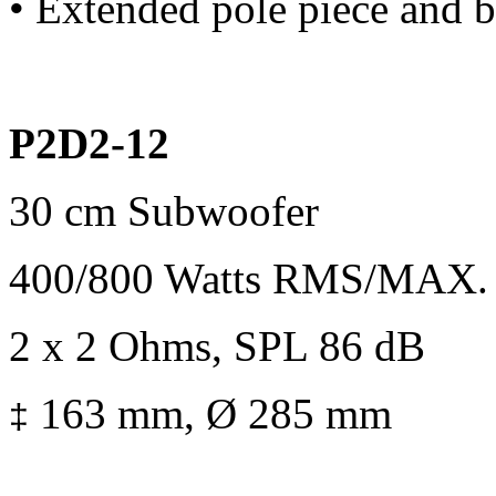
• Extended pole piece and
P2D2-12
30 cm Subwoofer
400/800 Watts RMS/MAX.
2 x 2 Ohms, SPL 86 dB
163 mm, Ø 285 mm
‡